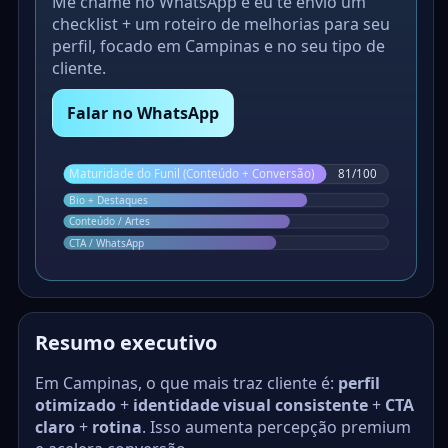
Me chame no WhatsApp e eu te envio um
checklist + um roteiro de melhorias para seu
perfil, focado em Campinas e no seu tipo de
cliente.
Falar no WhatsApp
Maturidade do Funil (Conteúdo + Conversão)
81/100
Bio + Destaques
Conteúdo / Artes
CTA / WhatsApp
Resumo executivo
Em Campinas, o que mais traz cliente é:
perfil
otimizado
+
identidade visual consistente
+
CTA
claro
+
rotina
. Isso aumenta percepção premium