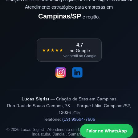
Atendimento estratégico para empresas em
Campinas/SP
e região.
4,7
★★★★★
no Google
ver perfil no Google
Lucas Sigrist
— Criação de Sites em Campinas
Rua Raul de Sousa Campos, 73 — Parque Itália, Campinas/SP,
13036-215
Telefone:
(19) 99694-7606
©
2026
Lucas Sigrist · Atendimento em Campinas, Valinhos, Vinhedo,
Falar no WhatsApp
Indaiatuba, Jundiaí, Sumaré e Hortolândia