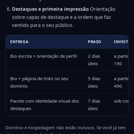
Destaques e primeira impressão
Orientação
sobre capas de destaque e a ordem que faz
sentido para o seu público.
ENTREGA
PRAZO
INVESTI
Bio escrita + orientação de perfil
2 dias
a partir d
úteis
190
Bio + página de links no seu
5 dias
a partir d
domínio
úteis
490
Pacote com identidade visual dos
7 dias
sob consu
destaques
úteis
Domínio e hospedagem não estão inclusos. Se você já tem