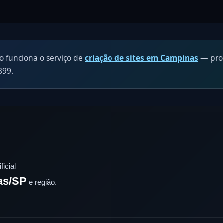
o funciona o serviço de
criação de sites em Campinas
— proc
899.
ficial
as/SP
e região.