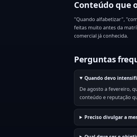
Conteúdo que o
"Quando alfabetizar", "com
feitas muito antes da matr
comercial já conhecida.
Perguntas freq
Quando devo intensif
De agosto a fevereiro, q
conteúdo e reputação q
Preciso divulgar a me
Qual deve ser o objeti