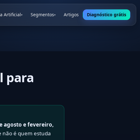
a Artificial
Segmentos
Artigos
Diagnóstico grátis
▾
▾
l para
e agosto e fevereiro,
e não é quem estuda