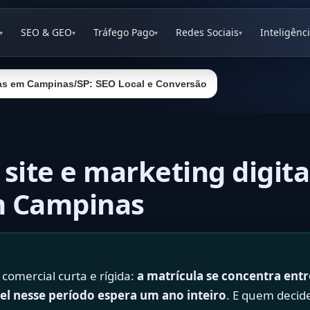
SEO & GEO
Tráfego Pago
Redes Sociais
Inteligênci
▾
▾
▾
▾
olas em Campinas/SP: SEO Local e Conversão
 site e marketing digita
m Campinas
comercial curta e rígida:
a matrícula se concentra entr
vel nesse período espera um ano inteiro
. E quem decid