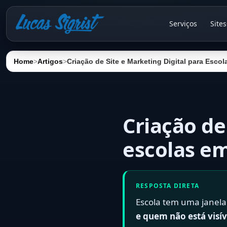
Serviços
Sites
Home
>
Artigos
>
Criação de Site e Marketing Digital para Esc
Criação de
escolas e
RESPOSTA DIRETA
Escola tem uma janela 
e quem não está visí