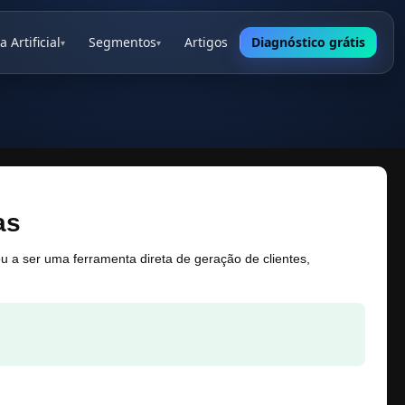
a Artificial
Segmentos
Artigos
Diagnóstico grátis
▾
▾
as
ou a ser uma ferramenta direta de geração de clientes,