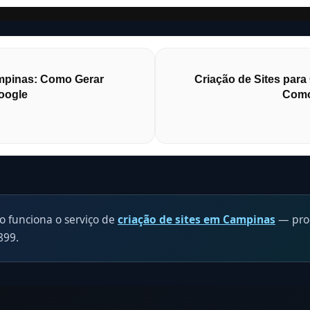
ampinas: Como Gerar
Criação de Sites par
oogle
Como 
o funciona o serviço de
criação de sites em Campinas
— proc
899.