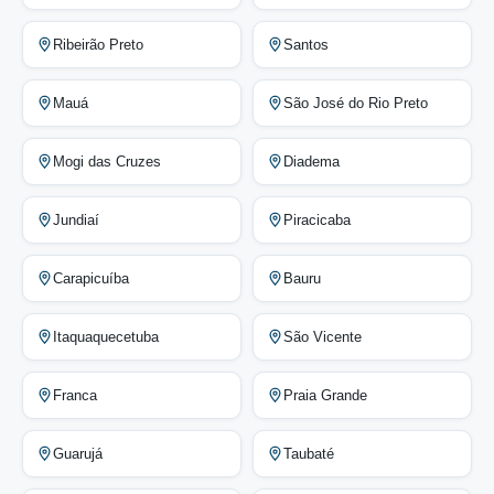
Ribeirão Preto
Santos
Mauá
São José do Rio Preto
Mogi das Cruzes
Diadema
Jundiaí
Piracicaba
Carapicuíba
Bauru
Itaquaquecetuba
São Vicente
Franca
Praia Grande
Guarujá
Taubaté