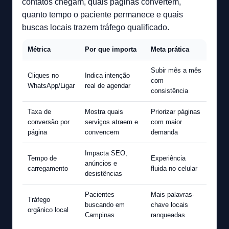
contatos chegam, quais páginas convertem,
quanto tempo o paciente permanece e quais
buscas locais trazem tráfego qualificado.
Métrica
Por que importa
Meta prática
Subir mês a mês
Cliques no
Indica intenção
com
WhatsApp/Ligar
real de agendar
consistência
Taxa de
Mostra quais
Priorizar páginas
conversão por
serviços atraem e
com maior
página
convencem
demanda
Impacta SEO,
Tempo de
Experiência
anúncios e
carregamento
fluida no celular
desistências
Pacientes
Mais palavras-
Tráfego
buscando em
chave locais
orgânico local
Campinas
ranqueadas