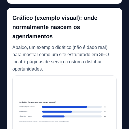
Gráfico (exemplo visual): onde
normalmente nascem os
agendamentos
Abaixo, um exemplo didático (não é dado real)
para mostrar como um site estruturado em SEO
local + páginas de serviço costuma distribuir
oportunidades.
Distribuição típica de origens de contato (exemplo)
Google (orgânico local)
75%
Google Maps
50%
Indicações + redes
38%
Leitura: quanto mais páginas de serviço e SEO local, mais previsível fica o fluxo de contatos qualificados.