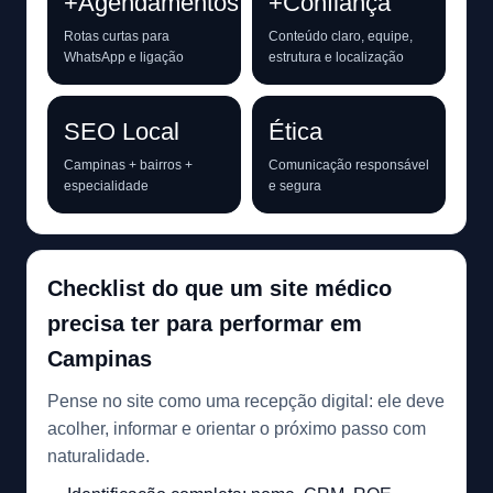
+Agendamentos
+Confiança
Rotas curtas para
Conteúdo claro, equipe,
WhatsApp e ligação
estrutura e localização
SEO Local
Ética
Campinas + bairros +
Comunicação responsável
especialidade
e segura
Checklist do que um site médico
precisa ter para performar em
Campinas
Pense no site como uma recepção digital: ele deve
acolher, informar e orientar o próximo passo com
naturalidade.