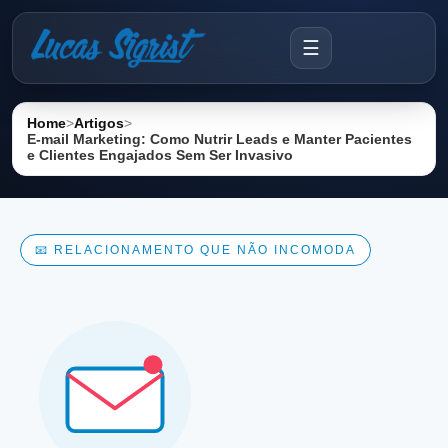
☰
Home
>
Artigos
>
E-mail Marketing: Como Nutrir Leads e Manter Pacientes
e Clientes Engajados Sem Ser Invasivo
📧 RELACIONAMENTO QUE NÃO INCOMODA