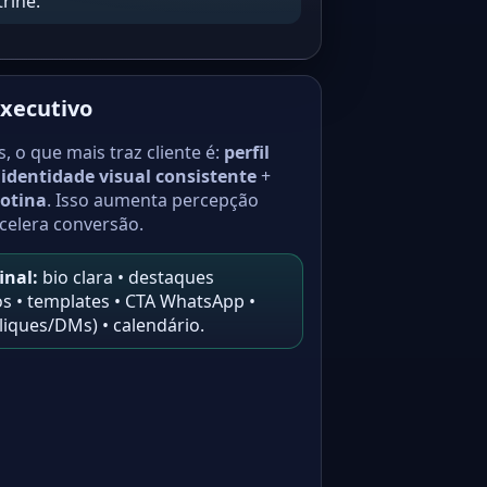
rine.”
xecutivo
 o que mais traz cliente é:
perfil
+
identidade visual consistente
+
rotina
. Isso aumenta percepção
celera conversão.
inal:
bio clara • destaques
s • templates • CTA WhatsApp •
liques/DMs) • calendário.