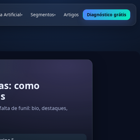
a Artificial
Segmentos
Artigos
Diagnóstico grátis
▾
▾
as: como
as
ta de funil: bio, destaques,