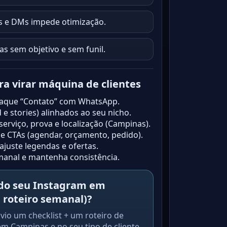
s e DMs impede otimização.
s sem objetivo e sem funil.
ara virar máquina de clientes
staque “Contato” com WhatsApp.
 e stories) alinhados ao seu nicho.
erviço, prova e localização (Campinas).
e CTAs (agendar, orçamento, pedido).
ajuste legendas e ofertas.
emanal e mantenha consistência.
 do seu Instagram em
 roteiro semanal)?
io um checklist + um roteiro de
em Campinas e no seu tipo de cliente.