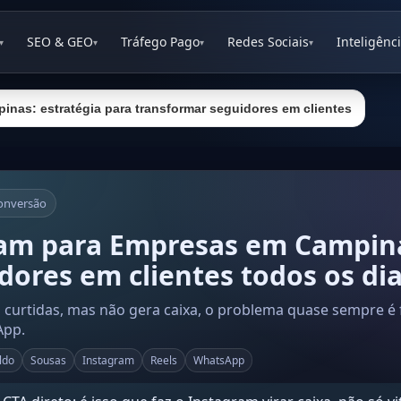
SEO & GEO
Tráfego Pago
Redes Sociais
Inteligênci
▾
▾
▾
▾
nas: estratégia para transformar seguidores em clientes
Conversão
ram para Empresas em Campin
dores em clientes todos os di
urtidas, mas não gera caixa, o problema quase sempre é fal
App.
ldo
Sousas
Instagram
Reels
WhatsApp