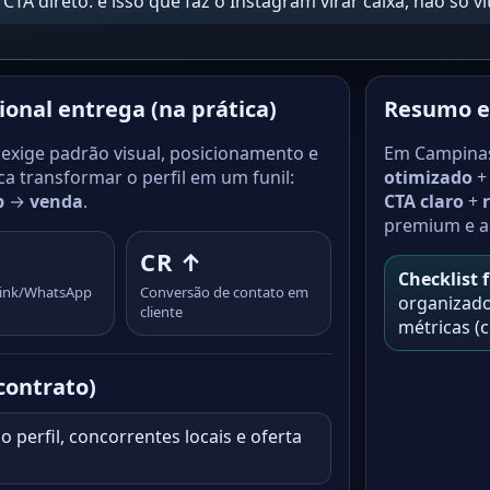
CTA direto: é isso que faz o Instagram virar caixa, não só vit
ional entrega (na prática)
Resumo e
exige padrão visual, posicionamento e
Em Campinas,
ca transformar o perfil em um funil:
otimizado
p
→
venda
.
CTA claro
+
premium e a
↑
CR ↑
Checklist f
 link/WhatsApp
Conversão de contato em
organizado
cliente
métricas (c
 contrato)
o perfil, concorrentes locais e oferta