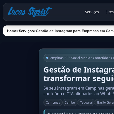
Serviços
Sites
Home
>
Serviços
>
Gestão de Instagram para Empresas em Campi
Campinas/SP • Social Media • Conteúdo • 
Gestão de Instag
transformar segui
Se seu Instagram em Campinas gera c
conteúdo e CTA alinhados ao Whats
Campinas
Cambuí
Taquaral
Barão Gera