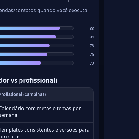
vendas/contatos quando você executa
88
84
78
76
70
or vs profissional)
Profissional (Campinas)
Calendário com metas e temas por
semana
Templates consistentes e versões para
formatos