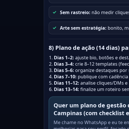
Sem rastreio:
não medir clique
Arte sem estratégia:
bonito, ma
8) Plano de ação (14 dias) p
Dias 1–2:
ajuste bio, botões e de
Dias 3–4:
crie 8–12 templates (feed
Dias 5–6:
organize destaques por s
Dias 7–10:
publique com cadência 
Dias 11–12:
analise cliques/DMs e 
Dias 13–14:
finalize um roteiro s
Quer um plano de gestão
Campinas (com checklist e
Me chame no WhatsApp e eu te env
melhorias para seu perfil, focado 