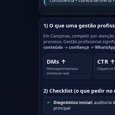
“Consistência + clareza de oferta + 
1) O que uma gestão profiss
Em Campinas, competir por atenção 
processo. Gestão profissional signifi
conteúdo
→
confiança
→
WhatsAp
DMs ↑
CTR 
Mensagens/semana
Cliques no
(interesse real)
2) Checklist (o que pedir no
Diagnóstico inicial:
auditoria d
principal