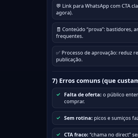
💬 Link para WhatsApp com CTA cla
agora).
🧾 Conteúdo “prova”: bastidores, 
frequentes.
✅ Processo de aprovação: reduz r
publicação.
7) Erros comuns (que custam
Falta de oferta:
o público ente
comprar.
Sem rotina:
picos e sumiços faz
CTA fraco:
“chama no direct” se