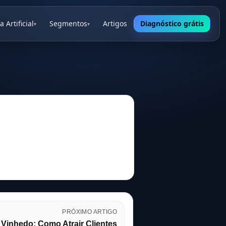
a Artificial
Segmentos
Artigos
Diagnóstico grátis
▾
▾
PRÓXIMO ARTIGO
 Vinhedo: Como Atrair Clientes