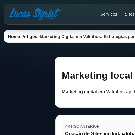
Serviços
Sites
Home
>
Artigos
>
Marketing Digital em Valinhos: Estratégias p
Marketing local
Marketing digital em Valinhos aju
ARTIGO ANTERIOR
Criação de Sites em Indaiatub