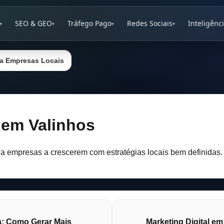
SEO & GEO
Tráfego Pago
Redes Sociais
Inteligênci
▾
▾
▾
▾
ara Empresas Locais
 em Valinhos
da empresas a crescerem com estratégias locais bem definidas.
a: Como Gerar Mais
Marketing Digital em