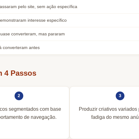
assaram pelo site, sem ação específica
emonstraram interesse específico
uase converteram, mas pararam
á converteram antes
m 4 Passos
2
3
licos segmentados com base
Produzir criativos variados 
ortamento de navegação.
fadiga do mesmo anú