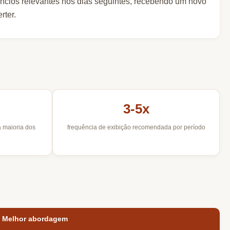
úncios relevantes nos dias seguintes, recebendo um novo
rter.
3-5x
a maioria dos
frequência de exibição recomendada por período
Melhor abordagem