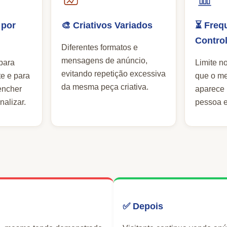
 por
🎨 Criativos Variados
⏳ Freq
Contro
Diferentes formatos e
mensagens de anúncio,
 para
Limite n
evitando repetição excessiva
te e para
que o m
da mesma peça criativa.
encher
aparece
nalizar.
pessoa 
✅ Depois