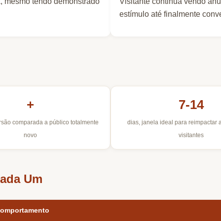
rca, mesmo tendo demonstrado
Visitante continua vendo an
estímulo até finalmente conve
+
7-14
rsão comparada a público totalmente
dias, janela ideal para reimpactar 
novo
visitantes
Cada Um
omportamento