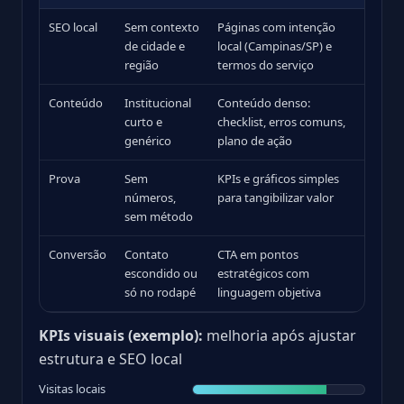
SEO local
Sem contexto
Páginas com intenção
de cidade e
local (Campinas/SP) e
região
termos do serviço
Conteúdo
Institucional
Conteúdo denso:
curto e
checklist, erros comuns,
genérico
plano de ação
Prova
Sem
KPIs e gráficos simples
números,
para tangibilizar valor
sem método
Conversão
Contato
CTA em pontos
escondido ou
estratégicos com
só no rodapé
linguagem objetiva
KPIs visuais (exemplo):
melhoria após ajustar
estrutura e SEO local
Visitas locais