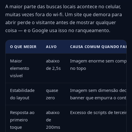
A maior parte das buscas locais acontece no celular,
muitas vezes fora do wi-fi. Um site que demora para
abrir perde o visitante antes de mostrar qualquer
coisa — e o Google usa isso no ranqueamento.
O QUE MEDIR
ALVO
CAUSA COMUM QUANDO FALH
Maior
abaixo
Imagem enorme sem compre
elemento
de 2,5s
no topo
visível
Estabilidade
quase
Imagem sem dimensão declar
do layout
zero
banner que empurra o conteú
Resposta ao
abaixo
Excesso de scripts de terceiros
primeiro
de
toque
200ms